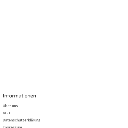
i
l
e
Informationen
Über uns
AGB
Datenschutzerklärung
Impressum