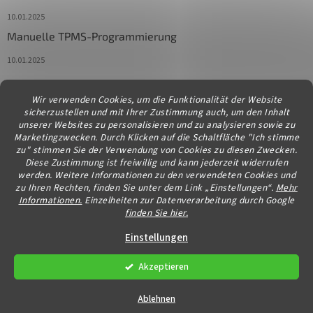
10.01.2025
Manuelle TPMS-Programmierung
10.01.2025
Wir verwenden Cookies, um die Funktionalität der Website
Kontakt
sicherzustellen und mit Ihrer Zustimmung auch, um den Inhalt
unserer Websites zu personalisieren und zu analysieren sowie zu
info
@
diagstore.at
Marketingzwecken. Durch Klicken auf die Schaltfläche "Ich stimme
zu" stimmen Sie der Verwendung von Cookies zu diesen Zwecken.
Diese Zustimmung ist freiwillig und kann jederzeit widerrufen
werden. Weitere Informationen zu den verwendeten Cookies und
zu Ihren Rechten, finden Sie unter dem Link „Einstellungen“.
Mehr
Informationen.
Einzelheiten zur Datenverarbeitung durch Google
finden Sie hier.
Erstellt von Shoptet
Einstellungen
Akzeptieren
Copyright 2026
diagstore.at
. Alle Rechte vorbehalten.
Cookie-
Einstellungen ändern
Ablehnen