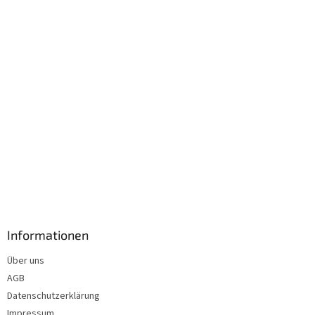
i
l
e
Informationen
Über uns
AGB
Datenschutzerklärung
Impressum