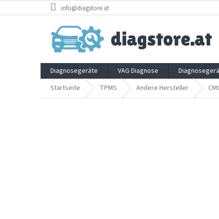
Zum
info@diagstore.at
Inhalt
springen
Diagnosegeräte
VAG Diagnose
Diagnosegerä
Startseite
TPMS
Andere Hersteller
CM