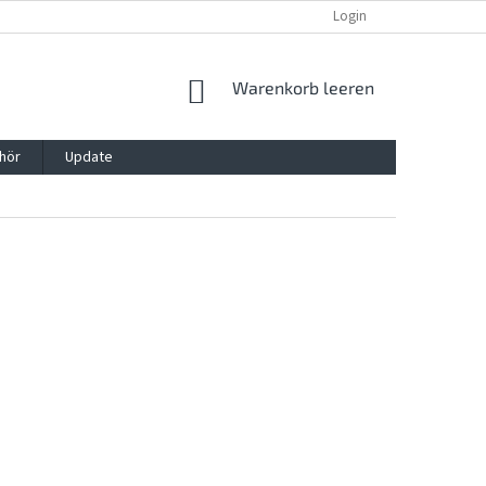
REKLAMATION UND WIDERRUFSRECHT
BLOG
Login
KONTAKT
WARENKORB
Warenkorb leeren
hör
Update