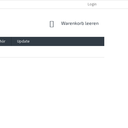
REKLAMATION UND WIDERRUFSRECHT
BLOG
Login
KONTAKT
WARENKORB
Warenkorb leeren
hör
Update