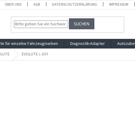
ÜBER UNS
AGB
DATENSCHUTZERKLÄRUNG
IMPRESSUM
SUCHEN
te für einzelne Fahrzeugmarken
Diagnostik-Adapter
Autozube
OLUTE
EVOLUTE i-JOY