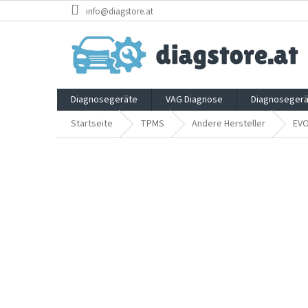
Zum
info@diagstore.at
Inhalt
springen
Diagnosegeräte
VAG Diagnose
Diagnosegerä
Startseite
TPMS
Andere Hersteller
EV