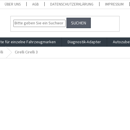
ÜBER UNS
AGB
DATENSCHUTZERKLÄRUNG
IMPRESSUM
SUCHEN
te für einzelne Fahrzeugmarken
Diagnostik-Adapter
Autozube
lli
Cirelli Cirelli 3