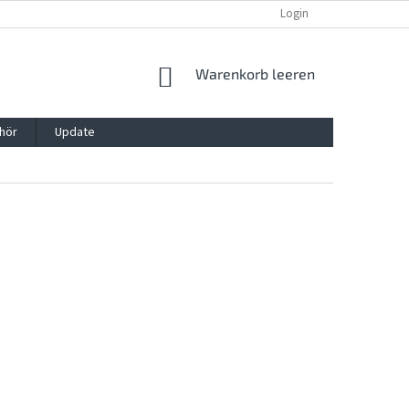
REKLAMATION UND WIDERRUFSRECHT
BLOG
Login
KONTAKT
WARENKORB
Warenkorb leeren
hör
Update