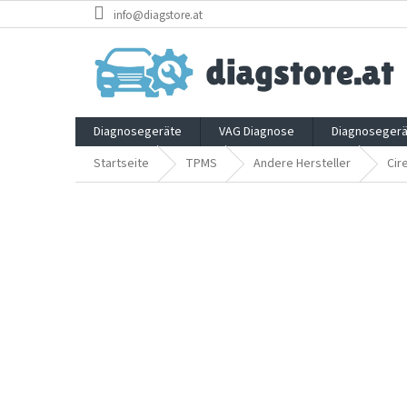
Zum
info@diagstore.at
Inhalt
springen
Diagnosegeräte
VAG Diagnose
Diagnosegerä
Startseite
TPMS
Andere Hersteller
Cire