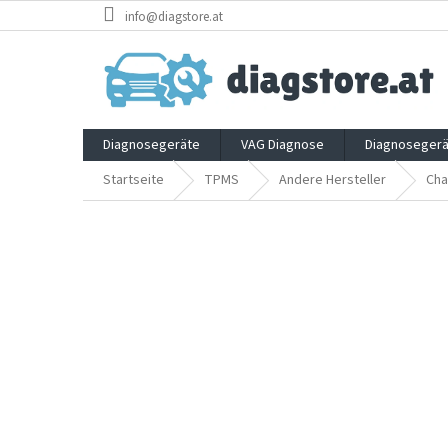
Zum
info@diagstore.at
Inhalt
springen
Diagnosegeräte
VAG Diagnose
Diagnosegerä
Startseite
TPMS
Andere Hersteller
Ch