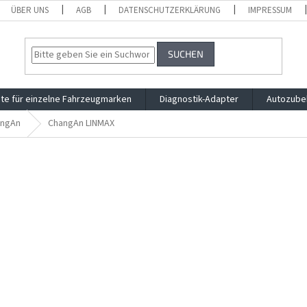
ÜBER UNS
AGB
DATENSCHUTZERKLÄRUNG
IMPRESSUM
SUCHEN
te für einzelne Fahrzeugmarken
Diagnostik-Adapter
Autozube
angAn
ChangAn LINMAX