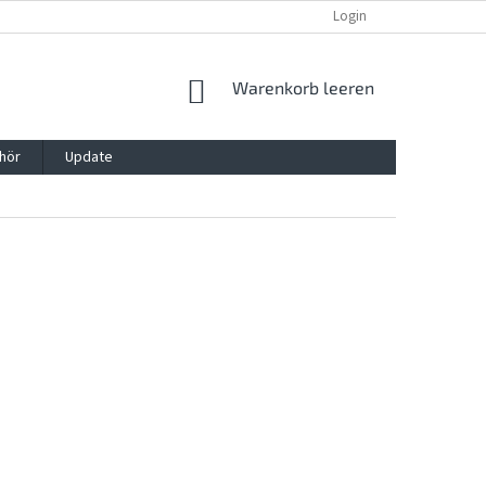
REKLAMATION UND WIDERRUFSRECHT
BLOG
Login
KONTAKT
WARENKORB
Warenkorb leeren
hör
Update