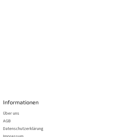
i
l
e
Informationen
Über uns
AGB
Datenschutzerklärung
Impressum