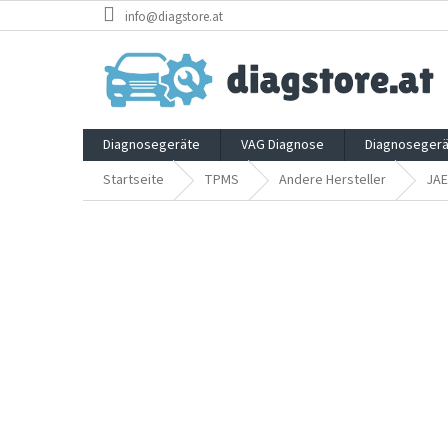
Zum
info@diagstore.at
Inhalt
springen
Diagnosegeräte
VAG Diagnose
Diagnosegerä
Startseite
TPMS
Andere Hersteller
JA