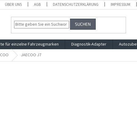
ÜBER UNS
AGB
DATENSCHUTZERKLÄRUNG
IMPRESSUM
SUCHEN
te für einzelne Fahrzeugmarken
Diagnostik-Adapter
Autozube
ECOO
JAECOO J7