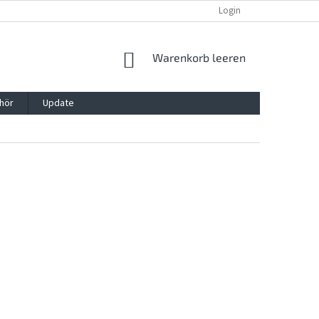
REKLAMATION UND WIDERRUFSRECHT
BLOG
Login
KONTAKT
WARENKORB
Warenkorb leeren
hör
Update