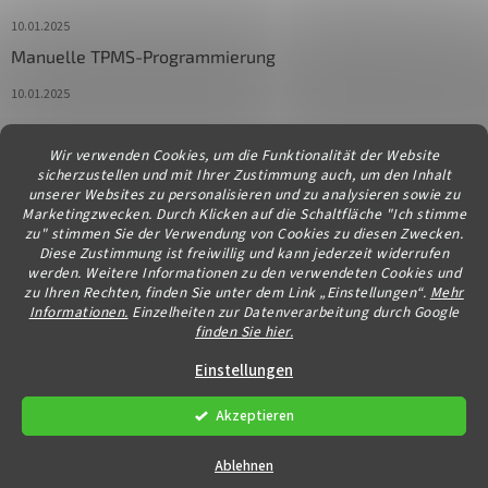
10.01.2025
Manuelle TPMS-Programmierung
10.01.2025
Wir verwenden Cookies, um die Funktionalität der Website
Kontakt
sicherzustellen und mit Ihrer Zustimmung auch, um den Inhalt
unserer Websites zu personalisieren und zu analysieren sowie zu
info
@
diagstore.at
Marketingzwecken. Durch Klicken auf die Schaltfläche "Ich stimme
zu" stimmen Sie der Verwendung von Cookies zu diesen Zwecken.
Diese Zustimmung ist freiwillig und kann jederzeit widerrufen
werden. Weitere Informationen zu den verwendeten Cookies und
zu Ihren Rechten, finden Sie unter dem Link „Einstellungen“.
Mehr
Informationen.
Einzelheiten zur Datenverarbeitung durch Google
finden Sie hier.
Erstellt von Shoptet
Einstellungen
Akzeptieren
Copyright 2026
diagstore.at
. Alle Rechte vorbehalten.
Cookie-
Einstellungen ändern
Ablehnen