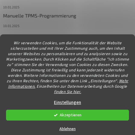
10.01.2025
Manuelle TPMS-Programmierung
10.01.2025
Wir verwenden Cookies, um die Funktionalität der Website
Kontakt
sicherzustellen und mit Ihrer Zustimmung auch, um den Inhalt
unserer Websites zu personalisieren und zu analysieren sowie zu
info
@
diagstore.at
Marketingzwecken. Durch Klicken auf die Schaltfläche "Ich stimme
zu" stimmen Sie der Verwendung von Cookies zu diesen Zwecken.
Diese Zustimmung ist freiwillig und kann jederzeit widerrufen
werden. Weitere Informationen zu den verwendeten Cookies und
zu Ihren Rechten, finden Sie unter dem Link „Einstellungen“.
Mehr
Informationen.
Einzelheiten zur Datenverarbeitung durch Google
finden Sie hier.
Erstellt von Shoptet
Einstellungen
Akzeptieren
Copyright 2026
diagstore.at
. Alle Rechte vorbehalten.
Cookie-
Einstellungen ändern
Ablehnen