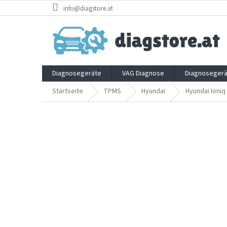
Zum
info@diagstore.at
Inhalt
springen
Diagnosegeräte
VAG Diagnose
Diagnosegerä
Startseite
TPMS
Hyundai
Hyundai Ioniq