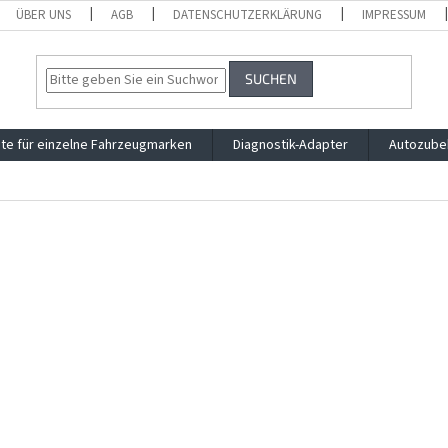
ÜBER UNS
AGB
DATENSCHUTZERKLÄRUNG
IMPRESSUM
SUCHEN
te für einzelne Fahrzeugmarken
Diagnostik-Adapter
Autozube