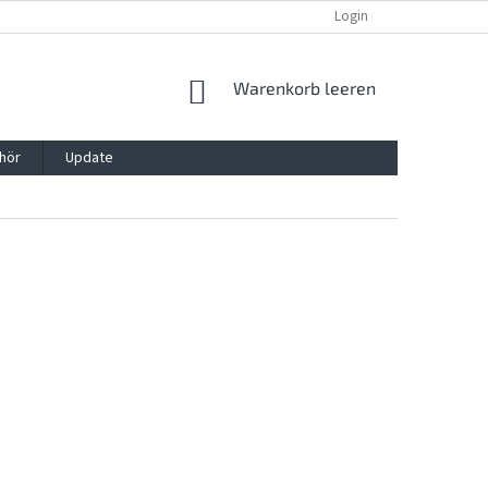
REKLAMATION UND WIDERRUFSRECHT
BLOG
Login
KONTAKT
WARENKORB
Warenkorb leeren
hör
Update