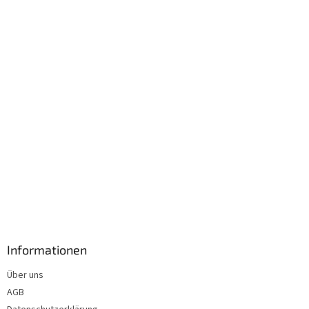
e
i
l
e
Informationen
Über uns
AGB