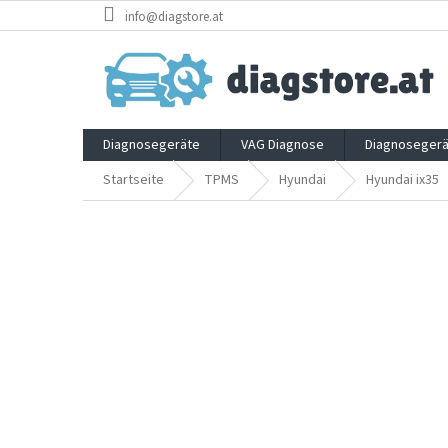
Zum
info@diagstore.at
Inhalt
springen
Diagnosegeräte
VAG Diagnose
Diagnosegerä
Startseite
TPMS
Hyundai
Hyundai ix35