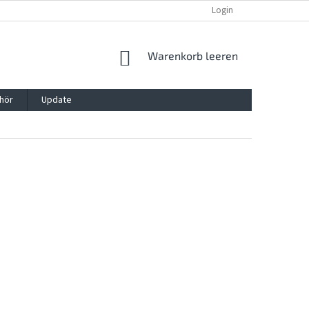
REKLAMATION UND WIDERRUFSRECHT
BLOG
Login
KONTAKT
WARENKORB
Warenkorb leeren
hör
Update