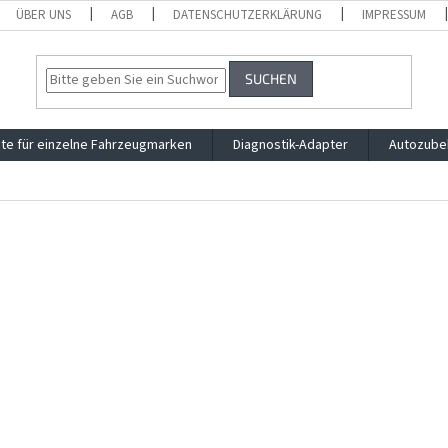
ÜBER UNS
AGB
DATENSCHUTZERKLÄRUNG
IMPRESSUM
SUCHEN
te für einzelne Fahrzeugmarken
Diagnostik-Adapter
Autozube