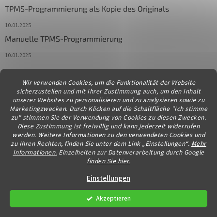
TPMS-Programmierung als Kopie des Originals
10.01.2025
Manuelle TPMS-Programmierung
10.01.2025
Wir verwenden Cookies, um die Funktionalität der Website
Kontakt
sicherzustellen und mit Ihrer Zustimmung auch, um den Inhalt
unserer Websites zu personalisieren und zu analysieren sowie zu
info
@
diagstore.at
Marketingzwecken. Durch Klicken auf die Schaltfläche "Ich stimme
zu" stimmen Sie der Verwendung von Cookies zu diesen Zwecken.
Diese Zustimmung ist freiwillig und kann jederzeit widerrufen
werden. Weitere Informationen zu den verwendeten Cookies und
zu Ihren Rechten, finden Sie unter dem Link „Einstellungen“.
Mehr
Informationen.
Einzelheiten zur Datenverarbeitung durch Google
finden Sie hier.
Erstellt von Shoptet
Einstellungen
Akzeptieren
Copyright 2026
diagstore.at
. Alle Rechte vorbehalten.
Cookie-
Einstellungen ändern