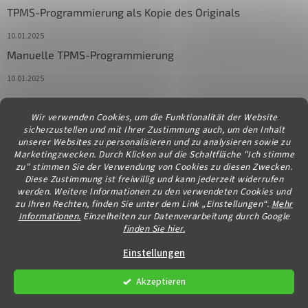
TPMS-Programmierung als Kopie des Originals
10.01.2025
Manuelle TPMS-Programmierung
10.01.2025
Wir verwenden Cookies, um die Funktionalität der Website
Kontakt
sicherzustellen und mit Ihrer Zustimmung auch, um den Inhalt
unserer Websites zu personalisieren und zu analysieren sowie zu
info
@
diagstore.at
Marketingzwecken. Durch Klicken auf die Schaltfläche "Ich stimme
zu" stimmen Sie der Verwendung von Cookies zu diesen Zwecken.
Diese Zustimmung ist freiwillig und kann jederzeit widerrufen
werden. Weitere Informationen zu den verwendeten Cookies und
zu Ihren Rechten, finden Sie unter dem Link „Einstellungen“.
Mehr
Informationen.
Einzelheiten zur Datenverarbeitung durch Google
finden Sie hier.
Erstellt von Shoptet
Einstellungen
Akzeptieren
Copyright 2026
diagstore.at
. Alle Rechte vorbehalten.
Cookie-
Einstellungen ändern