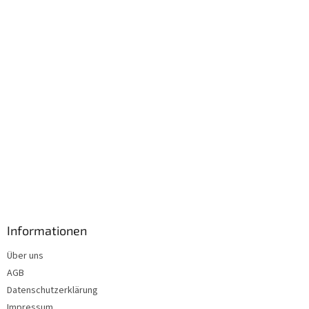
i
l
e
Informationen
Über uns
AGB
Datenschutzerklärung
Impressum