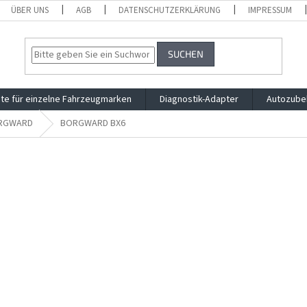
ÜBER UNS
AGB
DATENSCHUTZERKLÄRUNG
IMPRESSUM
SUCHEN
te für einzelne Fahrzeugmarken
Diagnostik-Adapter
Autozube
RGWARD
BORGWARD BX6