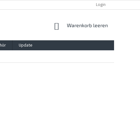
REKLAMATION UND WIDERRUFSRECHT
BLOG
Login
KONTAKT
WARENKORB
Warenkorb leeren
hör
Update