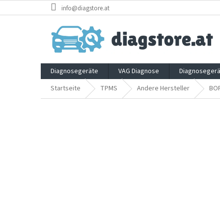
Zum
info@diagstore.at
Inhalt
springen
Diagnosegeräte
VAG Diagnose
Diagnosegerä
Startseite
TPMS
Andere Hersteller
BO