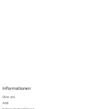
e
i
l
e
Informationen
Über uns
AGB