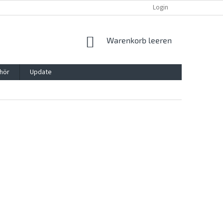
REKLAMATION UND WIDERRUFSRECHT
BLOG
Login
KONTAKT
WARENKORB
Warenkorb leeren
hör
Update