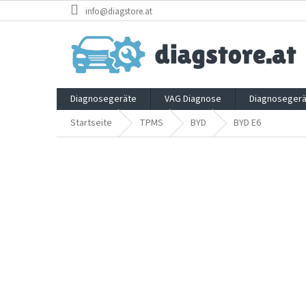
Zum
info@diagstore.at
Inhalt
springen
Diagnosegeräte
VAG Diagnose
Diagnosegerä
Startseite
TPMS
BYD
BYD E6