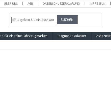
ÜBER UNS
AGB
DATENSCHUTZERKLÄRUNG
IMPRESSUM
SUCHEN
te für einzelne Fahrzeugmarken
Diagnostik-Adapter
Autozube