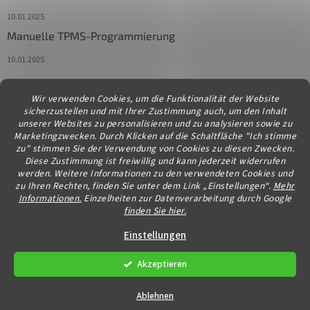
10.01.2025
Manuelle TPMS-Programmierung
10.01.2025
Wir verwenden Cookies, um die Funktionalität der Website
Kontakt
sicherzustellen und mit Ihrer Zustimmung auch, um den Inhalt
unserer Websites zu personalisieren und zu analysieren sowie zu
info
@
diagstore.at
Marketingzwecken. Durch Klicken auf die Schaltfläche "Ich stimme
zu" stimmen Sie der Verwendung von Cookies zu diesen Zwecken.
Diese Zustimmung ist freiwillig und kann jederzeit widerrufen
werden. Weitere Informationen zu den verwendeten Cookies und
zu Ihren Rechten, finden Sie unter dem Link „Einstellungen“.
Mehr
Informationen.
Einzelheiten zur Datenverarbeitung durch Google
finden Sie hier.
Erstellt von Shoptet
Einstellungen
Akzeptieren
Copyright 2026
diagstore.at
. Alle Rechte vorbehalten.
Cookie-
Einstellungen ändern
Ablehnen