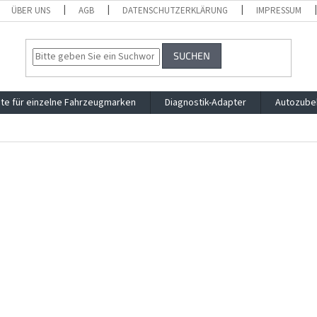
ÜBER UNS
AGB
DATENSCHUTZERKLÄRUNG
IMPRESSUM
SUCHEN
te für einzelne Fahrzeugmarken
Diagnostik-Adapter
Autozube