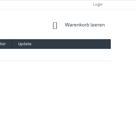
REKLAMATION UND WIDERRUFSRECHT
BLOG
Login
KONTAKT
WARENKORB
Warenkorb leeren
hör
Update