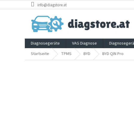
Zum
info@diagstore.at
Inhalt
springen
Diagnosegeräte
VAG Diagnose
Diagnosegerä
Startseite
TPMS
BYD
BYD QIN Pro