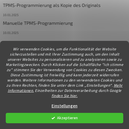
TPMS-Programmierung als Kopie des Originals
10.01.2025
Manuelle TPMS-Programmierung
10.01.2025
Wir verwenden Cookies, um die Funktionalität der Website
Kontakt
sicherzustellen und mit Ihrer Zustimmung auch, um den Inhalt
unserer Websites zu personalisieren und zu analysieren sowie zu
info
@
diagstore.at
Marketingzwecken. Durch Klicken auf die Schaltfläche "Ich stimme
zu" stimmen Sie der Verwendung von Cookies zu diesen Zwecken.
Diese Zustimmung ist freiwillig und kann jederzeit widerrufen
werden. Weitere Informationen zu den verwendeten Cookies und
zu Ihren Rechten, finden Sie unter dem Link „Einstellungen“.
Mehr
Informationen.
Einzelheiten zur Datenverarbeitung durch Google
finden Sie hier.
Erstellt von Shoptet
Einstellungen
Akzeptieren
Copyright 2026
diagstore.at
. Alle Rechte vorbehalten.
Cookie-
Einstellungen ändern