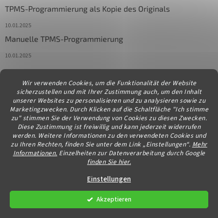
TPMS-Programmierung als Kopie des Originals
10.01.2025
Manuelle TPMS-Programmierung
10.01.2025
Wir verwenden Cookies, um die Funktionalität der Website
Kontakt
sicherzustellen und mit Ihrer Zustimmung auch, um den Inhalt
unserer Websites zu personalisieren und zu analysieren sowie zu
info
@
diagstore.at
Marketingzwecken. Durch Klicken auf die Schaltfläche "Ich stimme
zu" stimmen Sie der Verwendung von Cookies zu diesen Zwecken.
Diese Zustimmung ist freiwillig und kann jederzeit widerrufen
werden. Weitere Informationen zu den verwendeten Cookies und
zu Ihren Rechten, finden Sie unter dem Link „Einstellungen“.
Mehr
Informationen.
Einzelheiten zur Datenverarbeitung durch Google
finden Sie hier.
Erstellt von Shoptet
Einstellungen
Akzeptieren
Copyright 2026
diagstore.at
. Alle Rechte vorbehalten.
Cookie-
Einstellungen ändern