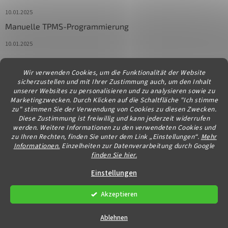
10.01.2025
Manuelle TPMS-Programmierung
10.01.2025
Wir verwenden Cookies, um die Funktionalität der Website
Kontakt
sicherzustellen und mit Ihrer Zustimmung auch, um den Inhalt
unserer Websites zu personalisieren und zu analysieren sowie zu
info
@
diagstore.at
Marketingzwecken. Durch Klicken auf die Schaltfläche "Ich stimme
zu" stimmen Sie der Verwendung von Cookies zu diesen Zwecken.
Diese Zustimmung ist freiwillig und kann jederzeit widerrufen
werden. Weitere Informationen zu den verwendeten Cookies und
zu Ihren Rechten, finden Sie unter dem Link „Einstellungen“.
Mehr
Informationen.
Einzelheiten zur Datenverarbeitung durch Google
finden Sie hier.
Erstellt von Shoptet
Einstellungen
Akzeptieren
Copyright 2026
diagstore.at
. Alle Rechte vorbehalten.
Cookie-
Einstellungen ändern
Ablehnen