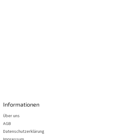
i
l
e
Informationen
Über uns
AGB
Datenschutzerklärung
Impressum