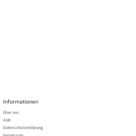
i
l
e
Informationen
Über uns
AGB
Datenschutzerklärung
Impressum