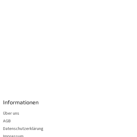
i
l
e
Informationen
Über uns
AGB
Datenschutzerklärung
Impressum