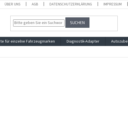
ÜBER UNS
AGB
DATENSCHUTZERKLÄRUNG
IMPRESSUM
SUCHEN
te für einzelne Fahrzeugmarken
Diagnostik-Adapter
Autozube