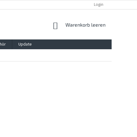
REKLAMATION UND WIDERRUFSRECHT
BLOG
Login
KONTAKT
WARENKORB
Warenkorb leeren
hör
Update