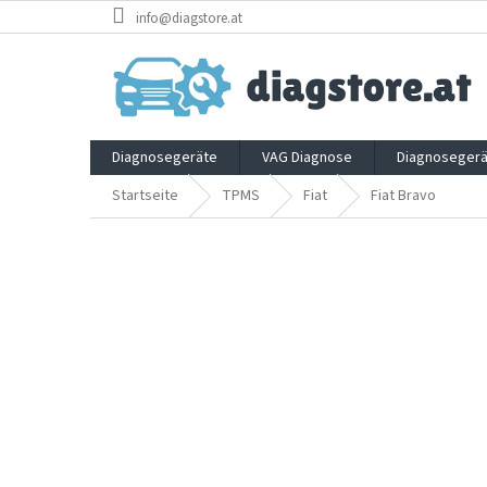
Zum
info@diagstore.at
Inhalt
springen
Diagnosegeräte
VAG Diagnose
Diagnosegerä
Startseite
TPMS
Fiat
Fiat Bravo