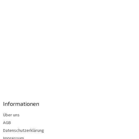
i
l
e
Informationen
Über uns
AGB
Datenschutzerklärung
Impressum