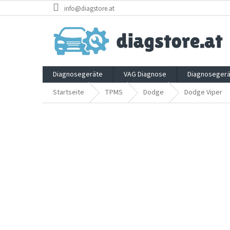
Zum
info@diagstore.at
Inhalt
springen
Diagnosegeräte
VAG Diagnose
Diagnosegerä
Startseite
TPMS
Dodge
Dodge Viper