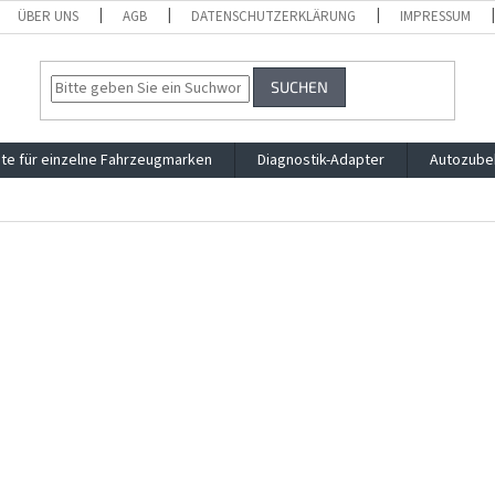
ÜBER UNS
AGB
DATENSCHUTZERKLÄRUNG
IMPRESSUM
SUCHEN
te für einzelne Fahrzeugmarken
Diagnostik-Adapter
Autozube