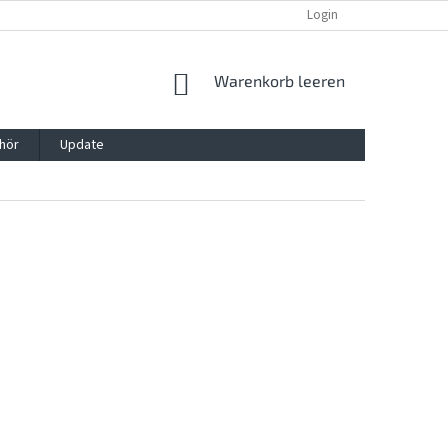
REKLAMATION UND WIDERRUFSRECHT
BLOG
Login
KONTAKT
WARENKORB
Warenkorb leeren
hör
Update