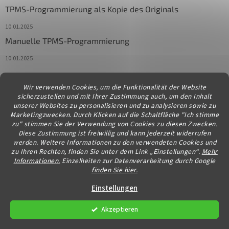
TPMS-Programmierung als Kopie des Originals
10.01.2025
Manuelle TPMS-Programmierung
10.01.2025
Wir verwenden Cookies, um die Funktionalität der Website
Kontakt
sicherzustellen und mit Ihrer Zustimmung auch, um den Inhalt
unserer Websites zu personalisieren und zu analysieren sowie zu
info
@
diagstore.at
Marketingzwecken. Durch Klicken auf die Schaltfläche "Ich stimme
zu" stimmen Sie der Verwendung von Cookies zu diesen Zwecken.
Diese Zustimmung ist freiwillig und kann jederzeit widerrufen
werden. Weitere Informationen zu den verwendeten Cookies und
zu Ihren Rechten, finden Sie unter dem Link „Einstellungen“.
Mehr
Informationen.
Einzelheiten zur Datenverarbeitung durch Google
finden Sie hier.
Erstellt von Shoptet
Einstellungen
Akzeptieren
Copyright 2026
diagstore.at
. Alle Rechte vorbehalten.
Cookie-
Einstellungen ändern