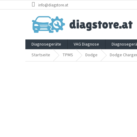
Zum
info@diagstore.at
Inhalt
springen
Diagnosegeräte
VAG Diagnose
Diagnosegerä
Startseite
TPMS
Dodge
Dodge Charge