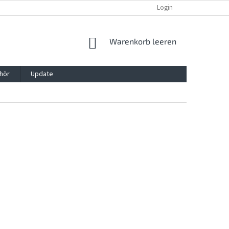
REKLAMATION UND WIDERRUFSRECHT
BLOG
Login
KONTAKT
WARENKORB
Warenkorb leeren
hör
Update