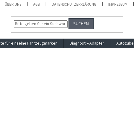
ÜBER UNS
AGB
DATENSCHUTZERKLÄRUNG
IMPRESSUM
SUCHEN
te für einzelne Fahrzeugmarken
Diagnostik-Adapter
Autozube
r