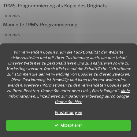
TPMS-Programmierung als Kopie des Originals
10.01.2025
Manuelle TPMS-Programmierung
10.01.2025
Wir verwenden Cookies, um die Funktionalität der Website
Kontakt
sicherzustellen und mit Ihrer Zustimmung auch, um den Inhalt
unserer Websites zu personalisieren und zu analysieren sowie zu
info
@
diagstore.at
Marketingzwecken. Durch Klicken auf die Schaltfläche "Ich stimme
zu" stimmen Sie der Verwendung von Cookies zu diesen Zwecken.
Diese Zustimmung ist freiwillig und kann jederzeit widerrufen
werden. Weitere Informationen zu den verwendeten Cookies und
zu Ihren Rechten, finden Sie unter dem Link „Einstellungen“.
Mehr
Informationen.
Einzelheiten zur Datenverarbeitung durch Google
finden Sie hier.
Erstellt von Shoptet
Einstellungen
Akzeptieren
Copyright 2026
diagstore.at
. Alle Rechte vorbehalten.
Cookie-
Einstellungen ändern