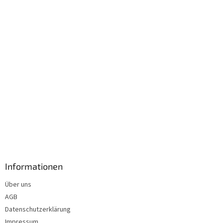
i
l
e
Informationen
Über uns
AGB
Datenschutzerklärung
Impressum