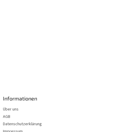
i
l
e
Informationen
Über uns
AGB
Datenschutzerklärung
Impressum