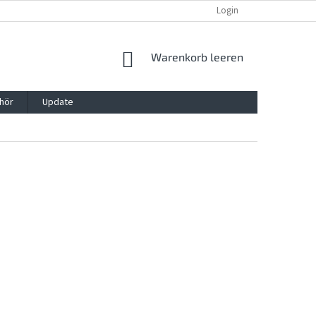
REKLAMATION UND WIDERRUFSRECHT
BLOG
Login
KONTAKT
WARENKORB
Warenkorb leeren
hör
Update