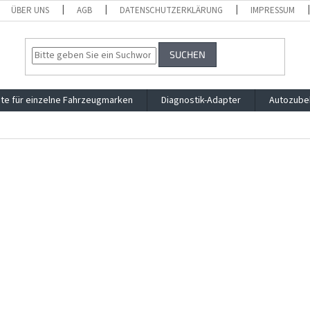
ÜBER UNS
AGB
DATENSCHUTZERKLÄRUNG
IMPRESSUM
SUCHEN
te für einzelne Fahrzeugmarken
Diagnostik-Adapter
Autozube