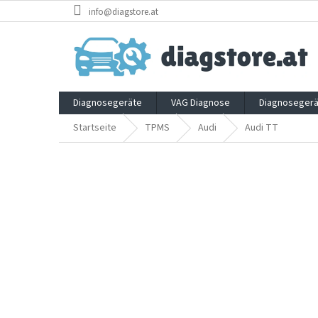
Zum
info@diagstore.at
Inhalt
springen
Diagnosegeräte
VAG Diagnose
Diagnosegerä
Startseite
TPMS
Audi
Audi TT