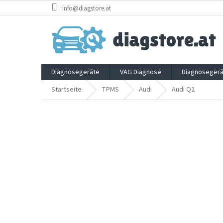
Zum
info@diagstore.at
Inhalt
springen
Diagnosegeräte
VAG Diagnose
Diagnosegerä
Startseite
TPMS
Audi
Audi Q2