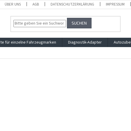
ÜBER UNS
AGB
DATENSCHUTZERKLÄRUNG
IMPRESSUM
SUCHEN
te für einzelne Fahrzeugmarken
Diagnostik-Adapter
Autozube