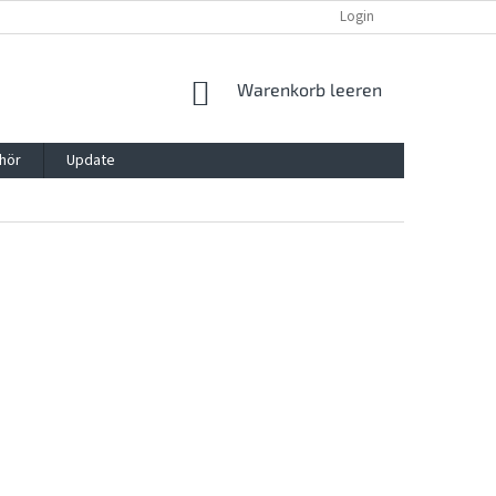
REKLAMATION UND WIDERRUFSRECHT
BLOG
Login
KONTAKT
WARENKORB
Warenkorb leeren
hör
Update