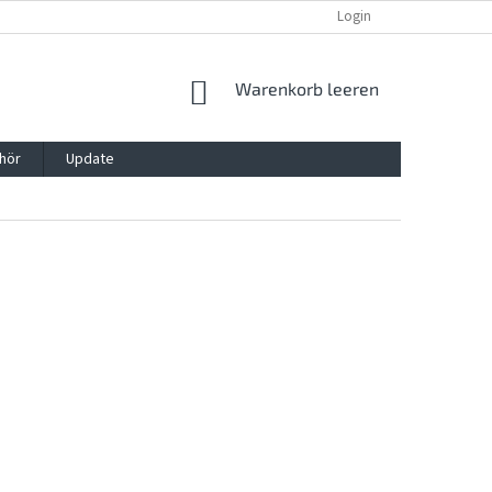
REKLAMATION UND WIDERRUFSRECHT
BLOG
Login
KONTAKT
WARENKORB
Warenkorb leeren
hör
Update