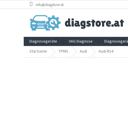
Zum
info@diagstore.at
Inhalt
springen
Diagnosegeräte
VAG Diagnose
Diagnosegerä
Startseite
TPMS
Audi
Audi RS4