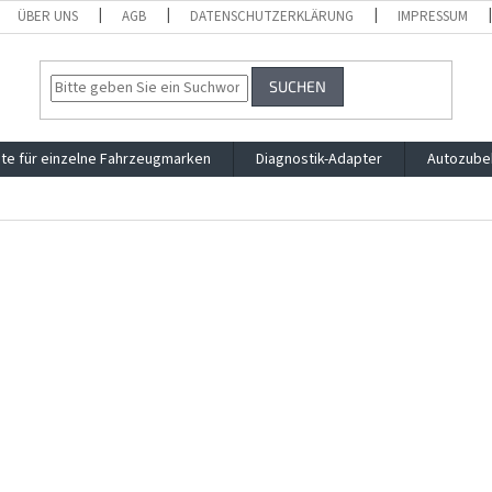
ÜBER UNS
AGB
DATENSCHUTZERKLÄRUNG
IMPRESSUM
SUCHEN
te für einzelne Fahrzeugmarken
Diagnostik-Adapter
Autozube