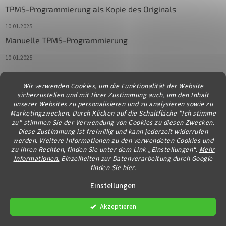
TPMS-Programmierung als Kopie des Originals
10.01.2025
Manuelle TPMS-Programmierung
10.01.2025
Wir verwenden Cookies, um die Funktionalität der Website
Kontakt
sicherzustellen und mit Ihrer Zustimmung auch, um den Inhalt
unserer Websites zu personalisieren und zu analysieren sowie zu
info
@
diagstore.at
Marketingzwecken. Durch Klicken auf die Schaltfläche "Ich stimme
zu" stimmen Sie der Verwendung von Cookies zu diesen Zwecken.
Diese Zustimmung ist freiwillig und kann jederzeit widerrufen
werden. Weitere Informationen zu den verwendeten Cookies und
zu Ihren Rechten, finden Sie unter dem Link „Einstellungen“.
Mehr
Informationen.
Einzelheiten zur Datenverarbeitung durch Google
finden Sie hier.
Erstellt von Shoptet
Einstellungen
Akzeptieren
Copyright 2026
diagstore.at
. Alle Rechte vorbehalten.
Cookie-
Einstellungen ändern