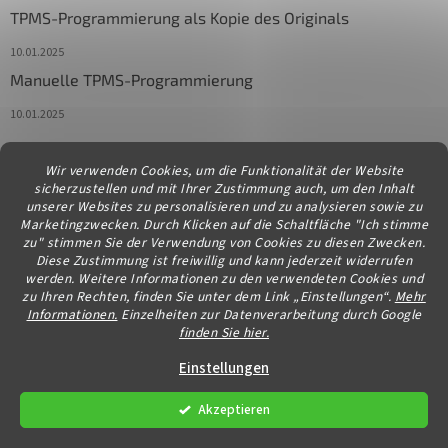
TPMS-Programmierung als Kopie des Originals
10.01.2025
Manuelle TPMS-Programmierung
10.01.2025
Wir verwenden Cookies, um die Funktionalität der Website
Kontakt
sicherzustellen und mit Ihrer Zustimmung auch, um den Inhalt
unserer Websites zu personalisieren und zu analysieren sowie zu
info
@
diagstore.at
Marketingzwecken. Durch Klicken auf die Schaltfläche "Ich stimme
zu" stimmen Sie der Verwendung von Cookies zu diesen Zwecken.
Diese Zustimmung ist freiwillig und kann jederzeit widerrufen
werden. Weitere Informationen zu den verwendeten Cookies und
zu Ihren Rechten, finden Sie unter dem Link „Einstellungen“.
Mehr
Informationen.
Einzelheiten zur Datenverarbeitung durch Google
finden Sie hier.
Erstellt von Shoptet
Einstellungen
Akzeptieren
Copyright 2026
diagstore.at
. Alle Rechte vorbehalten.
Cookie-
Einstellungen ändern