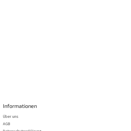
e
i
l
e
Informationen
Über uns
AGB