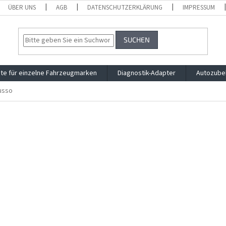
ÜBER UNS
AGB
DATENSCHUTZERKLÄRUNG
IMPRESSUM
SUCHEN
te für einzelne Fahrzeugmarken
Diagnostik-Adapter
Autozube
usso