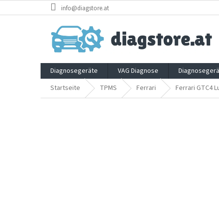
Zum
info@diagstore.at
Inhalt
springen
Diagnosegeräte
VAG Diagnose
Diagnosegerä
Startseite
TPMS
Ferrari
Ferrari GTC4 L