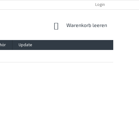
REKLAMATION UND WIDERRUFSRECHT
BLOG
Login
KONTAKT
WARENKORB
Warenkorb leeren
hör
Update