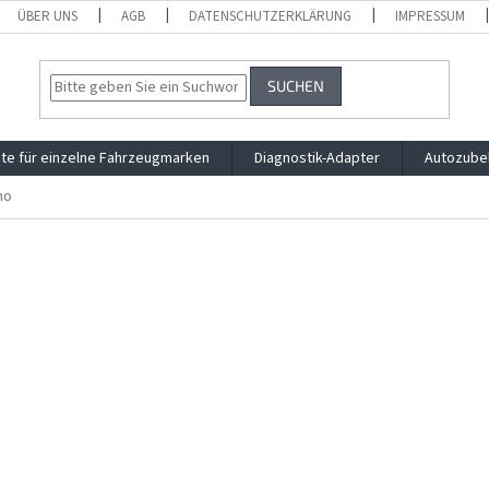
ÜBER UNS
AGB
DATENSCHUTZERKLÄRUNG
IMPRESSUM
SUCHEN
te für einzelne Fahrzeugmarken
Diagnostik-Adapter
Autozube
no