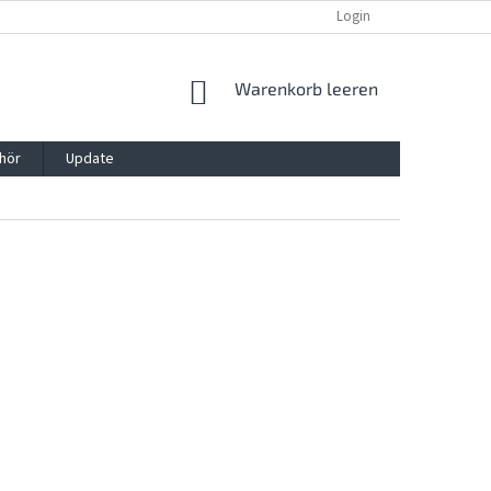
REKLAMATION UND WIDERRUFSRECHT
BLOG
Login
KONTAKT
WARENKORB
Warenkorb leeren
hör
Update