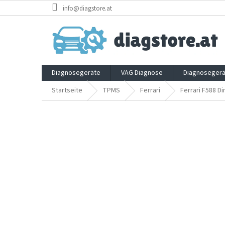
Zum
info@diagstore.at
Inhalt
springen
Diagnosegeräte
VAG Diagnose
Diagnosegerä
Startseite
TPMS
Ferrari
Ferrari F588 Di