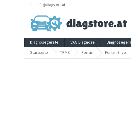
Zum
info@diagstore.at
Inhalt
springen
Diagnosegeräte
VAG Diagnose
Diagnosegerä
Startseite
TPMS
Ferrari
Ferrari Enzo