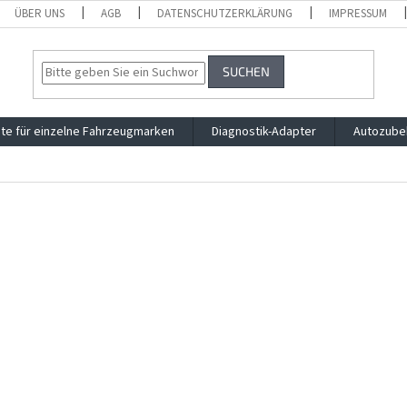
ÜBER UNS
AGB
DATENSCHUTZERKLÄRUNG
IMPRESSUM
SUCHEN
te für einzelne Fahrzeugmarken
Diagnostik-Adapter
Autozube