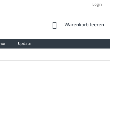
REKLAMATION UND WIDERRUFSRECHT
BLOG
Login
KONTAKT
WARENKORB
Warenkorb leeren
hör
Update