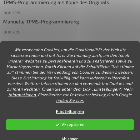
TPMS-Programmierung als Kopie des Originals
10.01.2025
Manuelle TPMS-Programmierung
10.01.2025
Wir verwenden Cookies, um die Funktionalität der Website
Kontakt
sicherzustellen und mit Ihrer Zustimmung auch, um den Inhalt
unserer Websites zu personalisieren und zu analysieren sowie zu
info
@
diagstore.at
Marketingzwecken. Durch Klicken auf die Schaltfläche "Ich stimme
zu" stimmen Sie der Verwendung von Cookies zu diesen Zwecken.
Diese Zustimmung ist freiwillig und kann jederzeit widerrufen
werden. Weitere Informationen zu den verwendeten Cookies und
zu Ihren Rechten, finden Sie unter dem Link „Einstellungen“.
Mehr
Informationen.
Einzelheiten zur Datenverarbeitung durch Google
finden Sie hier.
Erstellt von Shoptet
Einstellungen
Akzeptieren
Copyright 2026
diagstore.at
. Alle Rechte vorbehalten.
Cookie-
Einstellungen ändern
Ablehnen