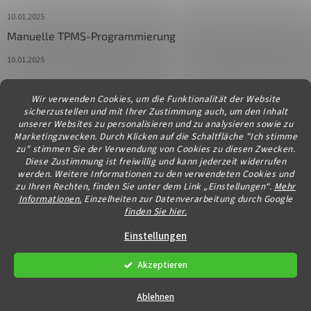
10.01.2025
Manuelle TPMS-Programmierung
10.01.2025
Wir verwenden Cookies, um die Funktionalität der Website
Kontakt
sicherzustellen und mit Ihrer Zustimmung auch, um den Inhalt
unserer Websites zu personalisieren und zu analysieren sowie zu
info
@
diagstore.at
Marketingzwecken. Durch Klicken auf die Schaltfläche "Ich stimme
zu" stimmen Sie der Verwendung von Cookies zu diesen Zwecken.
Diese Zustimmung ist freiwillig und kann jederzeit widerrufen
werden. Weitere Informationen zu den verwendeten Cookies und
zu Ihren Rechten, finden Sie unter dem Link „Einstellungen“.
Mehr
Informationen.
Einzelheiten zur Datenverarbeitung durch Google
finden Sie hier.
Erstellt von Shoptet
Einstellungen
Akzeptieren
Copyright 2026
diagstore.at
. Alle Rechte vorbehalten.
Cookie-
Einstellungen ändern
Ablehnen