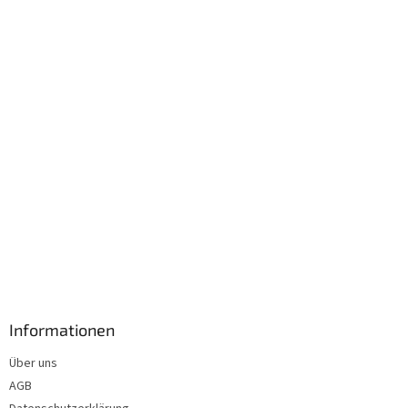
e
i
l
e
Informationen
Über uns
AGB