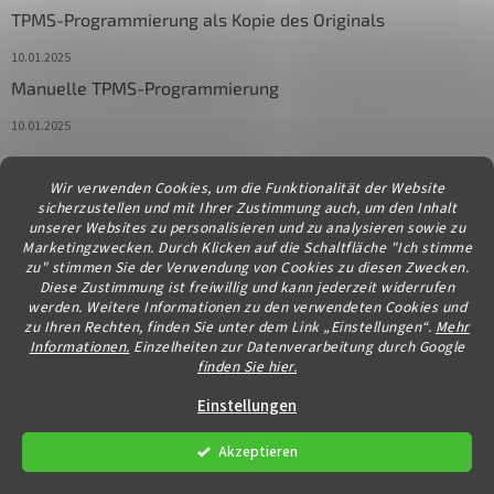
TPMS-Programmierung als Kopie des Originals
10.01.2025
Manuelle TPMS-Programmierung
10.01.2025
Wir verwenden Cookies, um die Funktionalität der Website
Kontakt
sicherzustellen und mit Ihrer Zustimmung auch, um den Inhalt
unserer Websites zu personalisieren und zu analysieren sowie zu
info
@
diagstore.at
Marketingzwecken. Durch Klicken auf die Schaltfläche "Ich stimme
zu" stimmen Sie der Verwendung von Cookies zu diesen Zwecken.
Diese Zustimmung ist freiwillig und kann jederzeit widerrufen
werden. Weitere Informationen zu den verwendeten Cookies und
zu Ihren Rechten, finden Sie unter dem Link „Einstellungen“.
Mehr
Informationen.
Einzelheiten zur Datenverarbeitung durch Google
finden Sie hier.
Erstellt von Shoptet
Einstellungen
Akzeptieren
Copyright 2026
diagstore.at
. Alle Rechte vorbehalten.
Cookie-
Einstellungen ändern