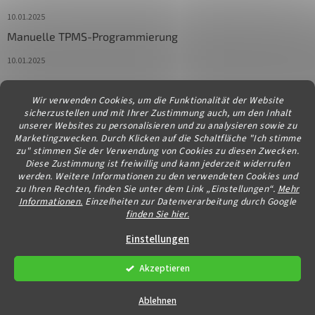
10.01.2025
Manuelle TPMS-Programmierung
10.01.2025
Wir verwenden Cookies, um die Funktionalität der Website
Kontakt
sicherzustellen und mit Ihrer Zustimmung auch, um den Inhalt
unserer Websites zu personalisieren und zu analysieren sowie zu
info
@
diagstore.at
Marketingzwecken. Durch Klicken auf die Schaltfläche "Ich stimme
zu" stimmen Sie der Verwendung von Cookies zu diesen Zwecken.
Diese Zustimmung ist freiwillig und kann jederzeit widerrufen
werden. Weitere Informationen zu den verwendeten Cookies und
zu Ihren Rechten, finden Sie unter dem Link „Einstellungen“.
Mehr
Informationen.
Einzelheiten zur Datenverarbeitung durch Google
finden Sie hier.
Erstellt von Shoptet
Einstellungen
Akzeptieren
Copyright 2026
diagstore.at
. Alle Rechte vorbehalten.
Cookie-
Einstellungen ändern
Ablehnen